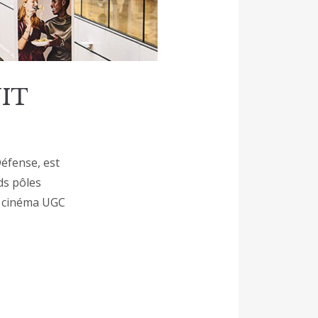
NIT
Défense, est
ds pôles
n cinéma UGC